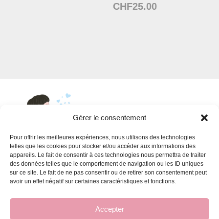
Plage
CHF
25.00
de
de
prix :
prix :
CHF13.90
CHF13.90
à
à
CHF25.00
CHF25.00
Gérer le consentement
Pour offrir les meilleures expériences, nous utilisons des technologies
telles que les cookies pour stocker et/ou accéder aux informations des
appareils. Le fait de consentir à ces technologies nous permettra de traiter
INFORMATIONS
des données telles que le comportement de navigation ou les ID uniques
sur ce site. Le fait de ne pas consentir ou de retirer son consentement peut
Conditions générales de vente
avoir un effet négatif sur certaines caractéristiques et fonctions.
FAQ pour les ateliers
Accepter