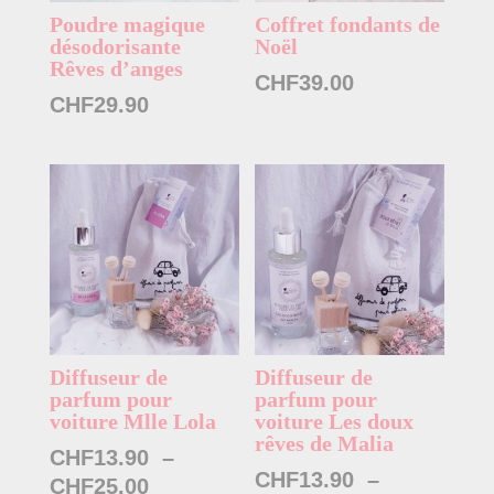
Poudre magique
Coffret fondants de
désodorisante
Noël
Rêves d’anges
CHF
39.00
CHF
29.90
Diffuseur de
Diffuseur de
parfum pour
parfum pour
voiture Mlle Lola
voiture Les doux
rêves de Malia
CHF
13.90
–
CHF
13.90
–
Plage
CHF
25.00