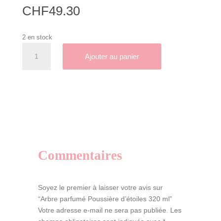
CHF
49.30
2 en stock
quantité
A
Ajouter au panier
de
l
Arbre
t
parfumé
e
Poussière
r
d'étoiles
n
320
a
ml
t
i
Commentaires
v
e
:
Soyez le premier à laisser votre avis sur
“Arbre parfumé Poussière d’étoiles 320 ml”
Votre adresse e-mail ne sera pas publiée.
Les