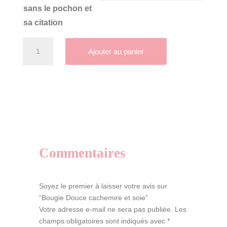
sans le pochon et
à
CHF39.90
sa citation
quantité
Ajouter au panier
de
Bougie
A
Douce
l
cachemire
t
et
e
soie
r
n
a
Commentaires
t
i
v
Soyez le premier à laisser votre avis sur
e
“Bougie Douce cachemire et soie”
:
Votre adresse e-mail ne sera pas publiée.
Les
champs obligatoires sont indiqués avec
*