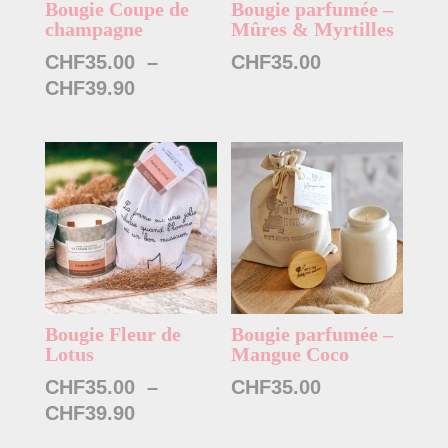
Bougie Coupe de
Bougie parfumée –
champagne
Mûres & Myrtilles
CHF
35.00
–
CHF
35.00
Plage
CHF
39.90
de
prix :
CHF35.00
à
CHF39.90
Bougie Fleur de
Bougie parfumée –
Lotus
Mangue Coco
CHF
35.00
–
CHF
35.00
Plage
CHF
39.90
de