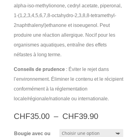
alpha-iso-methylionone, cedryl acetate, piperonal,
1-(1,2,3,4,5,6,7,8-octahydro-2,3,8,8-tetramethyl-
2naphthalenyl)ethanone et isoeugenol. Peut
produire une réaction allergique. Nocif pour les
organismes aquatiques, entraîne des effets
néfastes à long terme.
Conseils de prudence
: Éviter le rejet dans
l’environnement. Éliminer le contenu et le récipient
conformément à la réglementation
locale/régionale/nationale ou internationale.
Plage
CHF
35.00
–
CHF
39.90
de
prix :
Bougie avec ou
CHF35.00