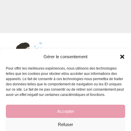
prix :
CHF35.00
à
CHF39.90
Gérer le consentement
Pour offrir les meilleures expériences, nous utilisons des technologies
telles que les cookies pour stocker et/ou accéder aux informations des
appareils. Le fait de consentir à ces technologies nous permettra de traiter
INFORMATIONS
des données telles que le comportement de navigation ou les ID uniques
sur ce site. Le fait de ne pas consentir ou de retirer son consentement peut
Conditions générales de vente
avoir un effet négatif sur certaines caractéristiques et fonctions.
FAQ pour les ateliers
Accepter
Refuser
© Un petit tour et puis Savon - 2026