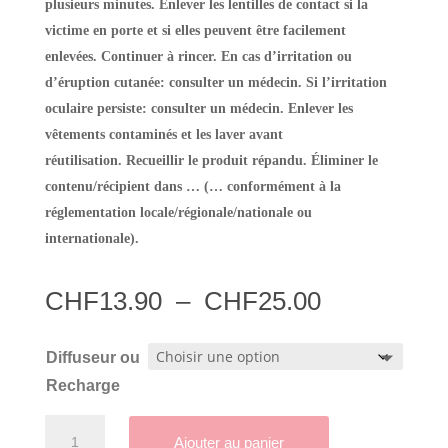
plusieurs minutes. Enlever les lentilles de contact si la
victime en porte et si elles peuvent être facilement
enlevées. Continuer à rincer. En cas d’irritation ou
d’éruption cutanée: consulter un médecin. Si l’irritation
oculaire persiste: consulter un médecin. Enlever les
vêtements contaminés et les laver avant
réutilisation. Recueillir le produit répandu. Éliminer le
contenu/récipient dans … (… conformément à la
réglementation locale/régionale/nationale ou
internationale).
Plage
CHF
13.90
–
CHF
25.00
de
prix :
Diffuseur ou
CHF13.90
Recharge
à
CHF25.00
quantité
Ajouter au panier