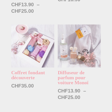
CHF
13.90
–
Plage
CHF
25.00
de
prix :
CHF13.90
à
CHF25.00
Coffret fondant
Diffuseur de
découverte
parfum pour
voiture Monoï
CHF
35.00
CHF
13.90
–
Plage
CHF
25.00
de
prix :