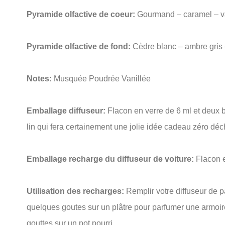
Pyramide olfactive de coeur:
Gourmand – caramel – va
Pyramide olfactive de fond:
Cèdre blanc – ambre gris
Notes:
Musquée Poudrée Vanillée
Emballage diffuseur:
Flacon en verre de 6 ml et deux b
lin qui fera certainement une jolie idée cadeau zéro déc
Emballage recharge du diffuseur de voiture:
Flacon e
Utilisation des recharges:
Remplir votre diffuseur de pa
quelques goutes sur un plâtre pour parfumer une armoire
gouttes sur un pot pourri.