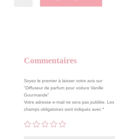
de
Diffuseur
A
de
l
parfum
t
pour
e
voiture
r
Vanille
n
Gourmande
a
Commentaires
t
i
v
Soyez le premier à laisser votre avis sur
e
“Diffuseur de parfum pour voiture Vanille
:
Gourmande”
Votre adresse e-mail ne sera pas publiée.
Les
champs obligatoires sont indiqués avec
*