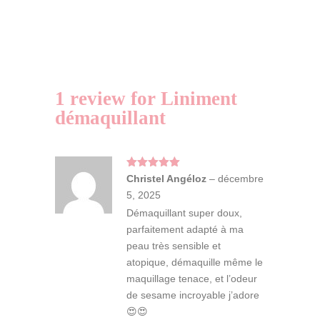
r
n
a
t
i
1 review for
Liniment
v
démaquillant
e
:
Note
5
sur
Christel Angéloz
–
décembre
5
5, 2025
Démaquillant super doux,
parfaitement adapté à ma
peau très sensible et
atopique, démaquille même le
maquillage tenace, et l’odeur
de sesame incroyable j’adore
😍😍