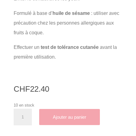
Formulé à base d’
huile de sésame
: utiliser avec
précaution chez les personnes allergiques aux
fruits à coque.
Effectuer un
test de tolérance cutanée
avant la
première utilisation.
CHF
22.40
10 en stock
quantité
A
Ajouter au panier
de
l
Liniment
t
démaquillant
e