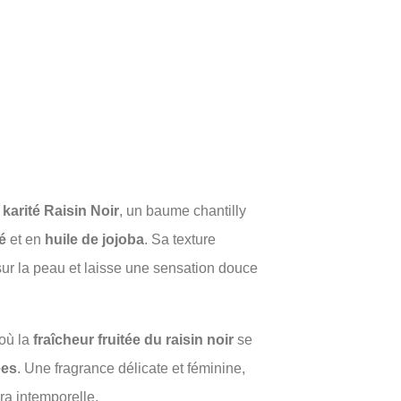
karité Raisin Noir
, un baume chantilly
é
et en
huile de jojoba
. Sa texture
ur la peau et laisse une sensation douce
 où la
fraîcheur fruitée du raisin noir
se
ées
. Une fragrance délicate et féminine,
ra intemporelle.