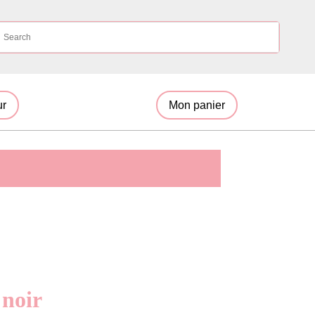
ur
Mon panier
 noir