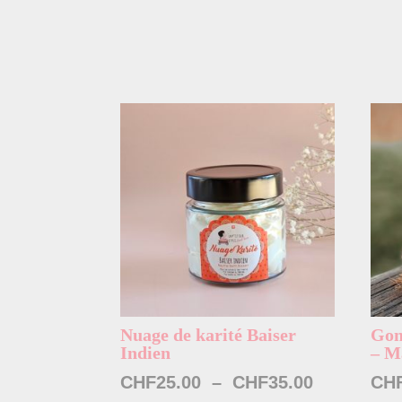
Nuage de karité Baiser
Gom
Indien
– M
Plage
CHF
25.00
–
CHF
35.00
CH