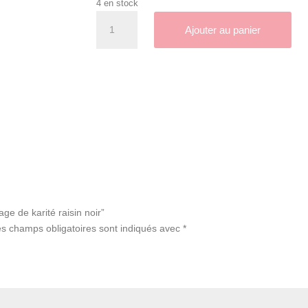
4 en stock
quantité
A
Ajouter au panier
de
l
Nuage
t
de
e
karité
r
raisin
n
noir
a
t
i
v
e
:
ge de karité raisin noir”
s champs obligatoires sont indiqués avec
*