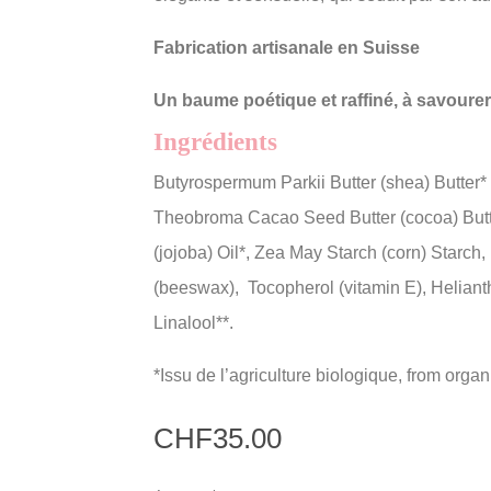
Fabrication artisanale en Suisse
Un baume poétique et raffiné, à savourer
Ingrédients
Butyrospermum Parkii Butter (shea) Butter* 
Theobroma Cacao Seed Butter (cocoa) Butt
(jojoba) Oil*, Zea May Starch (corn) Starch
(beeswax), Tocopherol (vitamin E), Heliant
Linalool**.
*Issu de l’agriculture biologique, from organ
CHF
35.00