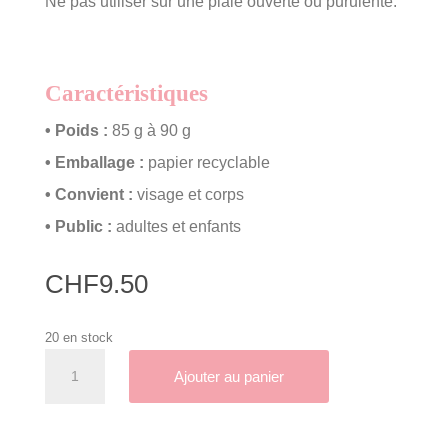
Ne pas utiliser sur une plaie ouverte ou purulente.
Caractéristiques
• Poids :
85 g à 90 g
• Emballage :
papier recyclable
• Convient :
visage et corps
• Public :
adultes et enfants
CHF
9.50
20 en stock
quantité
A
Ajouter au panier
de
l
Savon
t
Lune
e