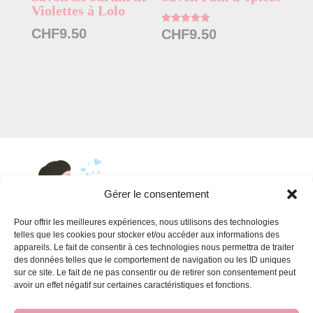
Violettes à Lolo
CHF
9.50
Note
CHF
9.50
5.00
sur 5
Gérer le consentement
Pour offrir les meilleures expériences, nous utilisons des technologies
telles que les cookies pour stocker et/ou accéder aux informations des
appareils. Le fait de consentir à ces technologies nous permettra de traiter
INFORMATIONS
des données telles que le comportement de navigation ou les ID uniques
sur ce site. Le fait de ne pas consentir ou de retirer son consentement peut
Conditions générales de vente
avoir un effet négatif sur certaines caractéristiques et fonctions.
FAQ pour les ateliers