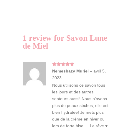
de
r
Miel
n
a
t
i
1 review for
Savon Lune
v
de Miel
e
:
Note
5
sur
Nemeshazy Muriel
–
avril 5,
5
2023
Nous utilisons ce savon tous
les jours et des autres
senteurs aussi! Nous n’avons
plus de peaux sèches, elle est
bien hydratée! Je mets plus
que de la crème en hiver ou
lors de forte bise…. Le rêve ♥️