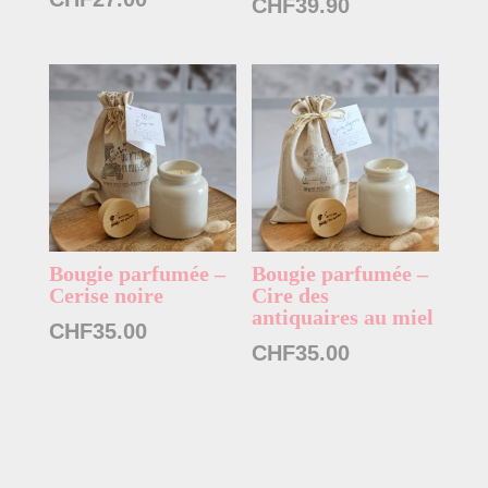
Plage
CHF
39.90
de
prix :
CHF35.00
à
CHF39.90
Bougie parfumée –
Bougie parfumée –
Cerise noire
Cire des
antiquaires au miel
CHF
35.00
CHF
35.00