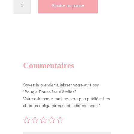
quantité
A
Ajouter au panier
de
l
Bougie
t
Poussière
e
d'étoiles
r
n
a
t
i
Commentaires
v
e
:
Soyez le premier à laisser votre avis sur
“Bougie Poussière d’étoiles”
Votre adresse e-mail ne sera pas publiée.
Les
champs obligatoires sont indiqués avec
*