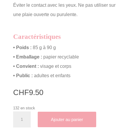
Éviter le contact avec les yeux. Ne pas utiliser sur
une plaie ouverte ou purulente.
Caractéristiques
• Poids :
85 g à 90 g
• Emballage :
papier recyclable
• Convient :
visage et corps
• Public :
adultes et enfants
CHF
9.50
132 en stock
quantité
A
Ajouter au panier
de
l
Savon
t