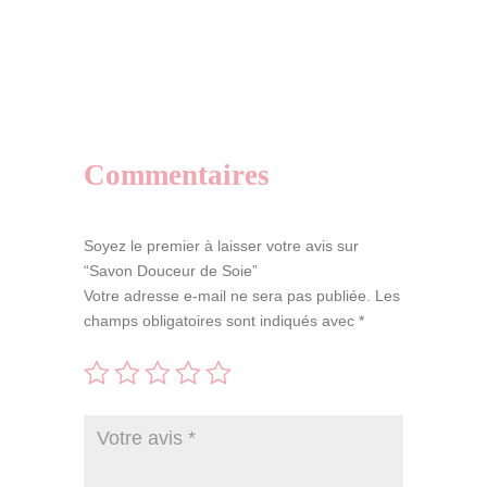
Douceur
e
de
r
Soie
n
a
t
i
Commentaires
v
e
:
Soyez le premier à laisser votre avis sur
“Savon Douceur de Soie”
Votre adresse e-mail ne sera pas publiée.
Les
champs obligatoires sont indiqués avec
*