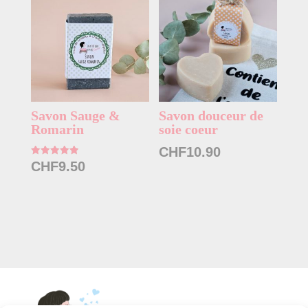
Savon Sauge &
Savon douceur de
Romarin
soie coeur
CHF
10.90
Note
CHF
9.50
5.00
sur 5